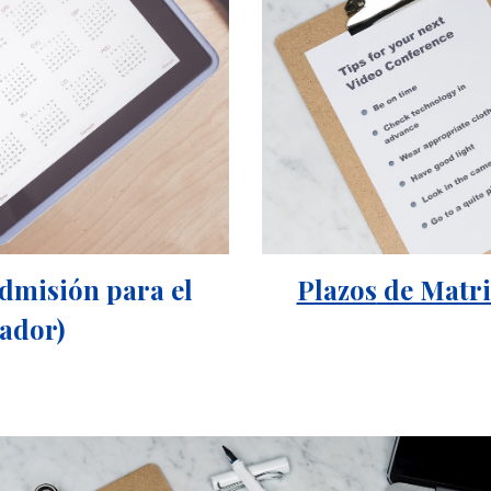
dmisión para el
Plazos
de Matri
rador)