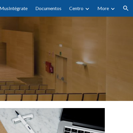
MusIntégrate
Documentos
Centro
More
ion