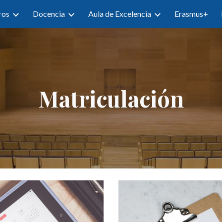
ros
Docencia
Aula de Excelencia
Erasmus+
ip to main content
Skip to navigat
Matriculación