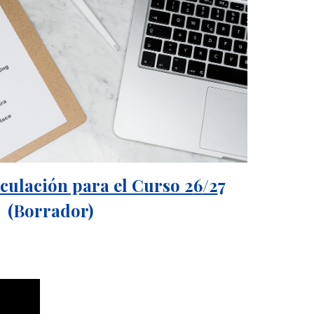
culación para el Curso 2
6
/2
7
(Borrador)