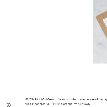
© 2024 CPM «Músico Ziryab» -
Informaciones sin validez l
Avda. Piconeros S/N - 14001 Córdoba - 957 3
7
9
6
3
7
Page
Report abuse